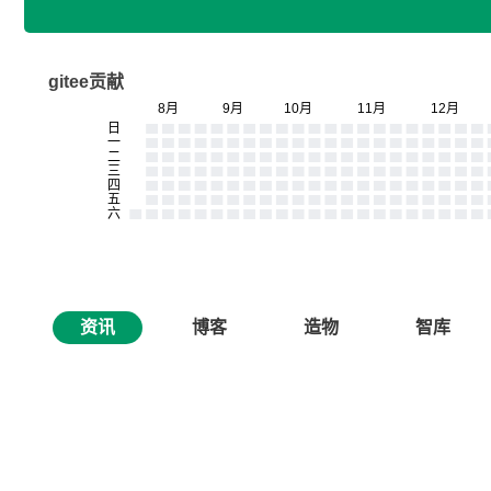
gitee贡献
资讯
博客
造物
智库