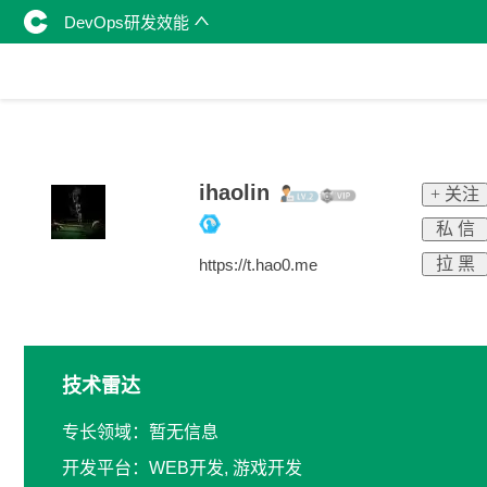
DevOps研发效能
ihaolin
+ 关注
私 信
拉 黑
https://t.hao0.me
技术雷达
专长领域：暂无信息
开发平台：WEB开发, 游戏开发