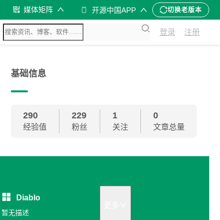
媒体矩阵
开源中国APP
切换老版本
登录
注册
基础信息
290
229
1
0
经验值
粉丝
关注
文章总量
Diablo
更多
暂无描述