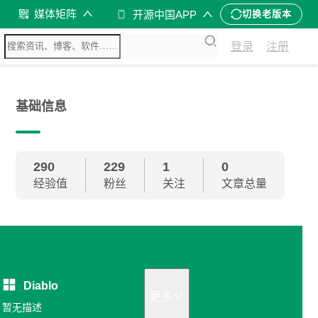
媒体矩阵
开源中国APP
切换老版本
登录
注册
基础信息
290
229
1
0
经验值
粉丝
关注
文章总量
Diablo
更多
暂无描述