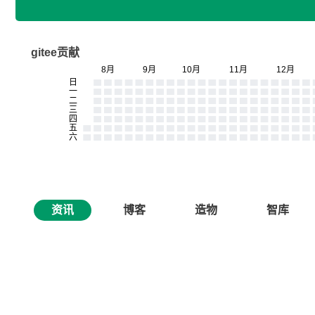
gitee贡献
资讯
博客
造物
智库