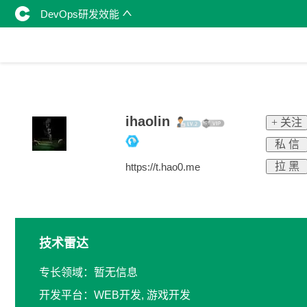
DevOps研发效能
ihaolin
+ 关注
私 信
拉 黑
https://t.hao0.me
技术雷达
专长领域：暂无信息
开发平台：WEB开发, 游戏开发