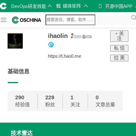
媒体矩阵
DevOps研发效能
开源中国APP
+ 关
ihaolin
注
私 信
https://t.hao0.me
拉 黑
基础信息
290
229
1
0
经验值
粉丝
关注
文章总量
技术雷达