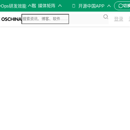
媒体矩阵
vOps研发效能
开源中国APP
切
登录