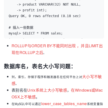
    -> product VARCHAR(32) NOT NULL,

    -> profit int);

Query OK, 0 rows affected (0.18 sec)

# 插入一些数据

mysql> SELECT * FROM sales;

+------+---------+---------+--------+

| year | country | product | profit |

ROLLUP与ORDER BY不能同时出现 ，并且LIMIT出
+------+---------+---------+--------+

现在ROLLUP之后
。
| 2004 | china   | tnt1    |   2001 |

| 2004 | china   | tnt2    |   2002 |

数据库名，表名大小写问题：
| 2004 | china   | tnt3    |   2003 |

| 2005 | china   | tnt1    |   2005 |

大小写不敏
列，索引，存储子程序和触发器名在任何平台上对
| 2005 | china   | tnt2    |   2004 |

感
。
| 2005 | china   | tnt3    |   2006 |

表别名在
Unix系统上大小写敏感
，
在Windows或Mac
| 2005 | china   | tnt2    |   2008 |

OSX上不敏感
。
| 2005 | china   | tnt3    |   2009 |

| 2005 | china   | tnt1    |   2007 |

lower_case_ta
bles_name
在MySQL中可以通过
系统变量指