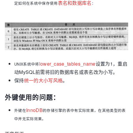
| 2006 | china   | tnt1    |   2010 |

表名和数据库名
定如何在系统中保存使用
：
| 2006 | china   | tnt2    |   2011 |

| 2006 | china   | tnt3    |   2012 |

+------+---------+---------+--------+

12 rows in set (0.00 sec)

--不带WITH ROLLUP进行GROUP

mysql> SELECT year, country, product, 
SUM(profit) FROM sales GROUP BY 
lower_case_ta
bles_name
设置为1，重启
UNIX系统中将
year,country,product;

动MySQL前需将旧的数据库名或表名改为小写。
+------+---------+---------+-------------+

| year | country | product | SUM(profit) |

保持
统一的大小写风格
。
+------+---------+---------+-------------+

| 2004 | china   | tnt1    |        2001 |

外键使用的问题：
| 2004 | china   | tnt2    |        2002 |

| 2004 | china   | tnt3    |        2003 |

InnoDB
外键在
的存储引擎的表中有实际效果，在其他类型的表
| 2005 | china   | tnt1    |        4012 |

中并无实际效果。
| 2005 | china   | tnt2    |        4012 |

| 2005 | china   | tnt3    |        4015 |
