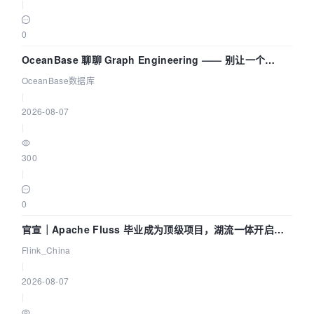
|
0
OceanBase 聊聊 Graph Engineering —— 别让一个
Agent 既当运动员又
OceanBase数据库
|
2026-08-07
|
300
|
0
官宣｜Apache Fluss 毕业成为顶级项目，湖流一体开启
Agentic Lake 全面实时化时代
Flink_China
|
2026-08-07
|