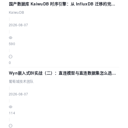
国产数据库 KaiwuDB 时序引擎：从 InfluxDB 迁移的完整
技术路径
KaiwuDB
|
2026-08-07
|
590
|
0
Wyn嵌入式BI实战（二）：直连模型与直连数据集怎么选，
参数为什么不生效？| 葡萄城技术团队
葡萄城技术团队
|
2026-08-07
|
114
|