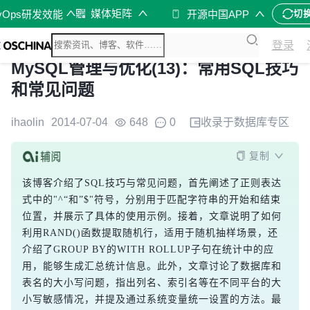
媒体矩阵
vOps研发效能
开源中国APP
切
登录
MySQL管理与优化(13)：常用SQL技巧
和常见问题
ihaolin
2014-07-04
648
0
收录于
数据库
专区
复制
该博客介绍了SQL技巧与常见问题，首先阐述了正则表达
式中的"^“和”$"符号，分别用于匹配字符串的开始和结束
位置，并展示了具体的使用示例。接着，文章说明了如何
利用RAND()函数提取随机行，适用于随机抽样场景，还
介绍了GROUP BY的WITH ROLLUP子句在统计中的应
用，能够生成汇总统计信息。此外，文章讨论了数据库和
表名的大小写问题，指出列名、索引名等在不同平台的大
小写敏感情况，并提及通过系统变量统一设置的方法。最