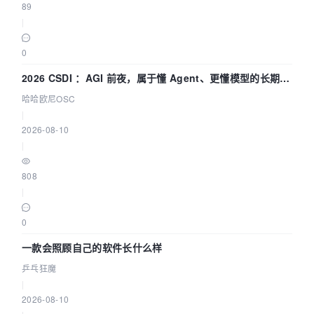
89
|
0
2026 CSDI ：AGI 前夜，属于懂 Agent、更懂模型的长期深
耕企业
哈哈欧尼OSC
|
2026-08-10
|
808
|
0
一款会照顾自己的软件长什么样
乒乓狂魔
|
2026-08-10