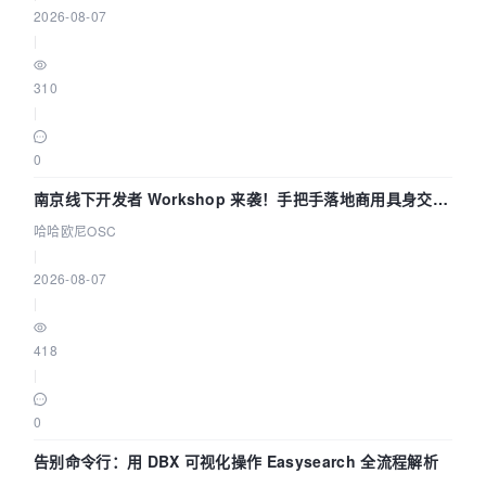
2026-08-07
|
310
|
0
南京线下开发者 Workshop 来袭！手把手落地商用具身交互
智能 Agent 应用
哈哈欧尼OSC
|
2026-08-07
|
418
|
0
告别命令行：用 DBX 可视化操作 Easysearch 全流程解析