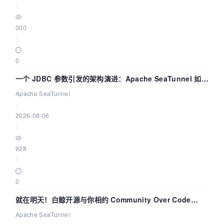
|
300
|
0
一个 JDBC 参数引发的架构演进：Apache SeaTunnel 如何
解决数据同步中的“定时 Flush”难题
Apache SeaTunnel
|
2026-08-06
|
928
|
0
就在明天！白鲸开源与你相约 Community Over Code
Asia 2026 主题演讲！
Apache SeaTunnel