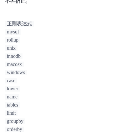
不吝指正。
| 2006 | china   | tnt1    |        2010 |

| 2006 | china   | tnt2    |        2011 |

| 2006 | china   | tnt3    |        2012 |

正则表达式
+------+---------+---------+-------------+

mysql
9 rows in set (0.04 sec)

rollup
unix
--带WITH ROLLUP进行GROUP，会有更多统计信息，如
2004年所有产品的利润6006

innodb
mysql> SELECT year, country, product, 
macosx
SUM(profit) FROM sales GROUP BY 
windows
year,country,product WITH ROLLUP;

case
+------+---------+---------+-------------+

lower
| year | country | product | SUM(profit) |

name
+------+---------+---------+-------------+

tables
| 2004 | china   | tnt1    |        2001 |

limit
| 2004 | china   | tnt2    |        2002 |

groupby
| 2004 | china   | tnt3    |        2003 |

orderby
| 2004 | china   | NULL    |        6006 |

| 2004 | NULL    | NULL    |        6006 |
