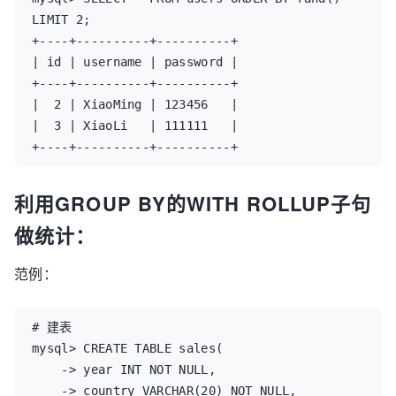
LIMIT 2;

+----+----------+----------+

| id | username | password |

+----+----------+----------+

|  2 | XiaoMing | 123456   |

|  3 | XiaoLi   | 111111   |

+----+----------+----------+
利用GROUP BY的WITH ROLLUP子句
做统计：
范例：
# 建表

mysql> CREATE TABLE sales(

    -> year INT NOT NULL,

    -> country VARCHAR(20) NOT NULL,
