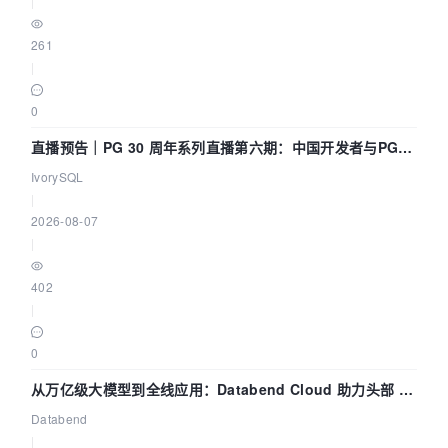
|
261
|
0
直播预告｜PG 30 周年系列直播第六期：中国开发者与PG内
核——我们改得动吗？我们贡献了什么？
IvorySQL
|
2026-08-07
|
402
|
0
从万亿级大模型到全线应用：Databend Cloud 助力头部 AI
企业构建全链路 Trace 数据管道
Databend
|