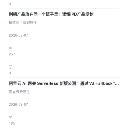
0
别把产品放在同一个篮子里！读懂IPD产品规划
禅道项目管理软件
|
2026-08-07
|
257
|
0
阿里云 AI 网关 Serverless 新版公测：通过“AI Fallback”与
拓扑可视化构建 AI 流量治理底座
阿里云云原生
|
2026-08-07
|
185