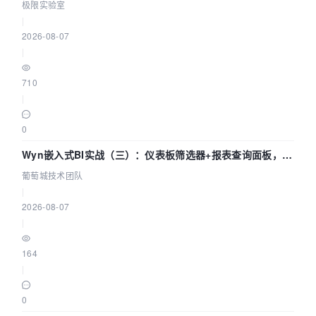
极限实验室
|
2026-08-07
|
710
|
0
Wyn嵌入式BI实战（三）：仪表板筛选器+报表查询面板，参
数联动全闭环
葡萄城技术团队
|
2026-08-07
|
164
|
0