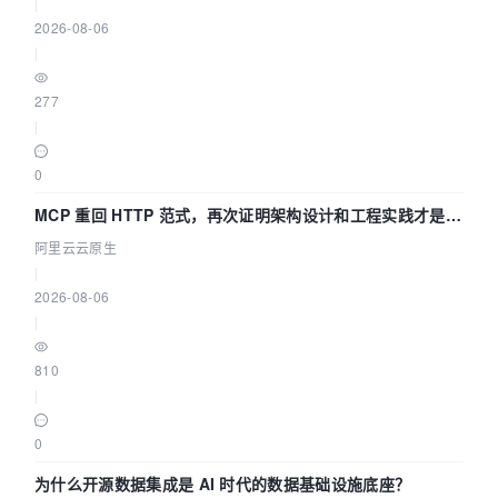
|
2026-08-06
|
277
|
0
MCP 重回 HTTP 范式，再次证明架构设计和工程实践才是稀
缺资源
阿里云云原生
|
2026-08-06
|
810
|
0
为什么开源数据集成是 AI 时代的数据基础设施底座？