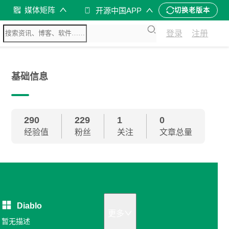
媒体矩阵
开源中国APP
切换老版本
登录
注册
基础信息
290
229
1
0
经验值
粉丝
关注
文章总量
Diablo
更多
暂无描述