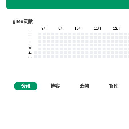
gitee贡献
资讯
博客
造物
智库