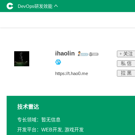
DevOps研发效能
ihaolin
+ 关注
私 信
拉 黑
https://t.hao0.me
技术雷达
专长领域：暂无信息
开发平台：WEB开发, 游戏开发