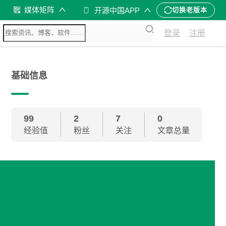
媒体矩阵
开源中国APP
切换老版本
登录
注册
基础信息
99
2
7
0
经验值
粉丝
关注
文章总量