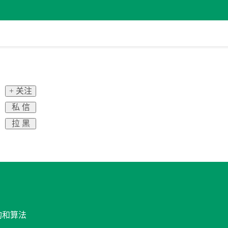
+ 关注
私 信
拉 黑
构和算法