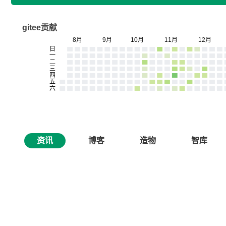
gitee贡献
资讯
博客
造物
智库