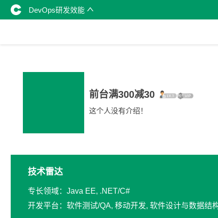
DevOps研发效能
前台满300减30
这个人没有介绍！
技术雷达
专长领域：Java EE, .NET/C#
开发平台：软件测试/QA, 移动开发, 软件设计与数据结