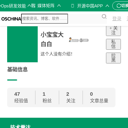
媒体矩阵
vOps研发效能
开源中国APP
切
登录
+ 关
注
小宝宝大
私
白白
信
这个人没有介绍！
拉
黑
基础信息
47
1
2
0
经验值
粉丝
关注
文章总量
技术雷达