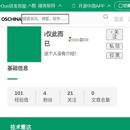
媒体矩阵
vOps研发效能
开源中国APP
切
登录
+ 关
i仅此而
注
已
私 信
这个人没有介绍！
拉 黑
基础信息
101
4
21
0
经验值
粉丝
关注
文章总量
技术雷达