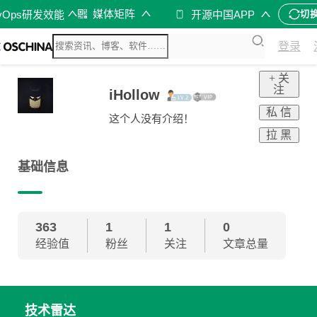
媒体矩阵
vOps研发效能
开源中国APP
切
登录
+ 关
注
iHollow
私 信
这个人没有介绍！
拉 黑
基础信息
363
1
1
0
经验值
粉丝
关注
文章总量
技术雷达