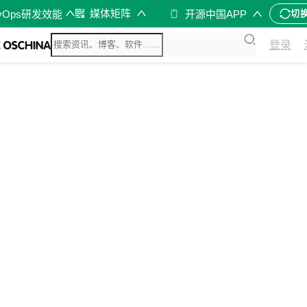
媒体矩阵
vOps研发效能
开源中国APP
切
登录