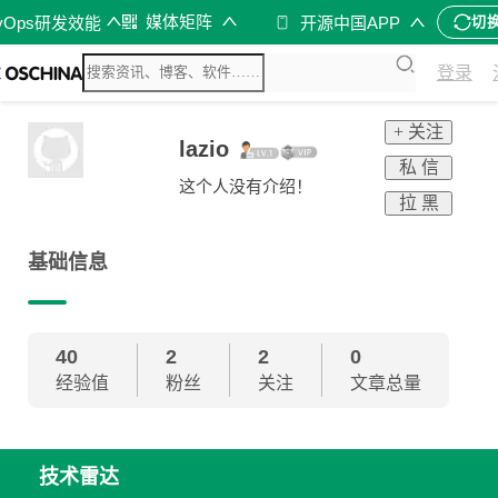
媒体矩阵
vOps研发效能
开源中国APP
切
登录
+ 关注
lazio
私 信
这个人没有介绍！
拉 黑
基础信息
40
2
2
0
经验值
粉丝
关注
文章总量
技术雷达