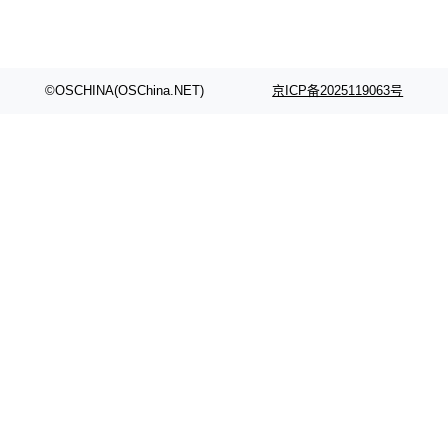
©OSCHINA(OSChina.NET)
京ICP备2025119063号