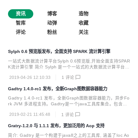
资讯
博客
造物
智库
动弹
收藏
评论
粉丝
关注
Sylph 0.6 预览版发布，全面支持 SPARK 流计算引擎
一站式大数据流计算平台Sylph 0.6预览版,开始全面支持SPAR
K流计算引擎 简介 Sylph 是一个一站式的大数据流计算平台，
通过编译Stream SQL，sylph会自动生成Apache Flink等分布
2019-04-26 12:10:33
1
评论
式程序到Apache Yarn集群运行。 通过它您只需编写Stream
SQL，即可完成常见流计算快速开发、部署、运维、监控。 0.
Gadtry 1.4.0-rc1 发布，全新Graph图数据容器能力
6 特性预览 1. 支持将Stream SQL编译为Spark Streaming引
擎来执行流计算作业 2. 支持将Stream SQL编译为Spark2x S
Gadtry 1.4.0-rc1 发布，全新Graph图数据容器能力，异步Fo
tructuredStreaming引擎来执行流计算作业 3. Spark Streami
rk JVM 多进程支持。Gadtry是一个java工具库集合。包含：i
ng引...
oc, exec(fork进程), graph(图计算)等等常用工具集，并且完
2019-02-21 11:45:48
1
评论
全零依赖。更新内容如下： Aop: Fix JavassistProxy thread
safety issues Fork Multiprocessing JvmLanucher supports
Gratry-1.2.0 与 1.1.1 发布，更加泛用的 Aop 支持
asynchronous ForkJvm supports environment variable set
tings Graph: Graph supports sear...
简介: Gadtry 是一个构建于java8之上的工具库, 涵盖了Ioc Ao