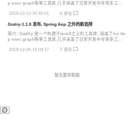
p exec graph等等工具库,几乎涵盖了日常开发中非常多工具
类,当然它还在不断丰富中. Gadtry 1.2.0 已发布 使用: <depe
2018-12-12 20:46:51
0
评论
ndency> <groupId>com.github.harbby</groupId> <artif
actId>gadtry</artifactId> <version>1.2.0</version> </dep
Gratry-1.1.0 发布, Spring Aop 之外的新选择
endency> 1.2.0版本主要加强Aop功能，具体如下： 对普通
对象代理时正式支持方法过滤 returnType(Class<?>... ret...
简介: Gadtry 是一个构建于java8之上的工具库, 涵盖了Ioc Ao
p exec graph等等工具库,几乎涵盖了日常开发中非常多工具
类,当然它还在不断丰富中. Gadtry 1.1.0 稳定版已发布,主要
2018-12-06 10:09:17
7
评论
新增Aop功能，特点如下： * 新增完备 Aop功能, 支持接口代
理和非接口类代理(非final) * 支持和Gadtry-Ioc容器进行结合
代理 * 支持非容器场景代理(注意应对 没有使用任何ioc容器的
项目) * 已支持Spring-Aop所有概念和语义 演示: * 结合Gadtr
y-Ioc: IocFactory iocFactory = GadTry.create(bind...
暂无更多数据