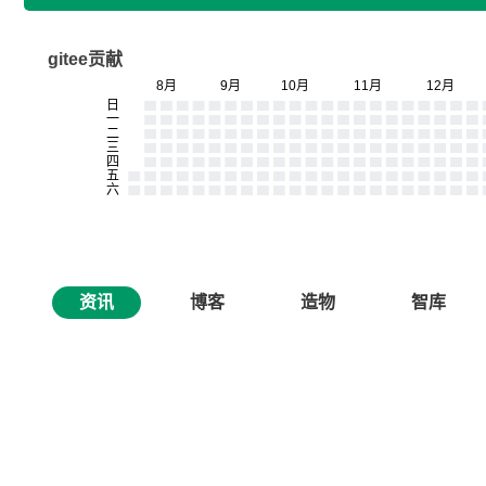
gitee贡献
资讯
博客
造物
智库