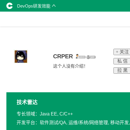
DevOps研发效能
+ 关注
CRPER
私 信
这个人没有介绍！
拉 黑
技术雷达
专长领域：Java EE, C/C++
开发平台：软件测试/QA, 运维/系统/网络管理, 移动开