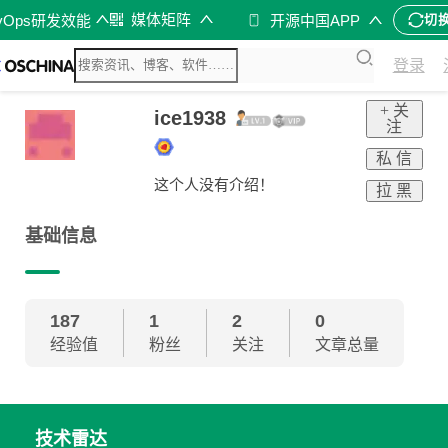
媒体矩阵
vOps研发效能
开源中国APP
切
登录
+ 关
ice1938
注
私 信
这个人没有介绍！
拉 黑
基础信息
187
1
2
0
经验值
粉丝
关注
文章总量
技术雷达