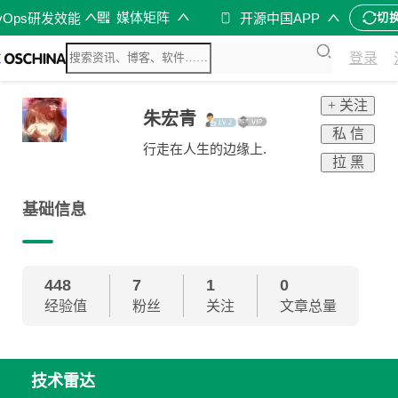
媒体矩阵
vOps研发效能
开源中国APP
切
登录
+ 关注
朱宏青
私 信
行走在人生的边缘上.
拉 黑
基础信息
448
7
1
0
经验值
粉丝
关注
文章总量
技术雷达