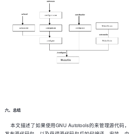
    configure: creating ./config.status  

    config.status: creating Makefile  

    config.status: creating config.h  

    config.status: executing depfiles 
commands  

    [root@localhost hello-1.0]#  

    [root@localhost hello-1.0]# make  

    make  all-am  

    make[1]: Entering directory 
`/home/chenjie/hello-1.0'  

    if gcc -DHAVE_CONFIG_H -I. -I. -I.     -g 
-O2 -MT main.o -MD -MP -MF ".deps/main.Tpo" -
c -o main.o main.c; /  

            then mv -f ".deps/main.Tpo" 
".deps/main.Po"; else rm -f ".deps/main.Tpo"; 
六、总结
exit 1; fi  

    if gcc -DHAVE_CONFIG_H -I. -I. -I.     -g 
本文描述了如果使用GNU Autotools的来管理源代码，
-O2 -MT test.o -MD -MP -MF ".deps/test.Tpo" -
发布源代码包，以及获得源代码包后如何编译、安装。由
c -o test.o `test -f 'lib/test.c' || echo 