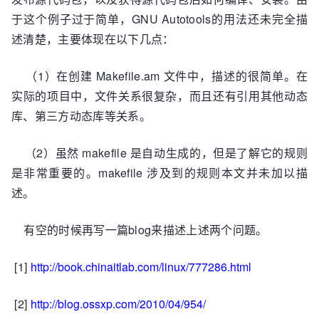
'./'`lib/test.c; /  

于这个例子过于简单，GNU Autotools的用法还未完全描
            then mv -f ".deps/test.Tpo" 
述清楚，主要体现在以下几点：
".deps/test.Po"; else rm -f ".deps/test.Tpo"; 
exit 1; fi  

（1）在创建 Makefile.am 文件中，描述的很简单。在
    gcc  -g -O2   -o hello  main.o test.o  

实际的项目中，文件关系很复杂，而且还有引用其他动态
    make[1]: Leaving directory 
库、第三方动态库等关系。
`/home/chenjie/hello-1.0'  

    [root@localhost hello-1.0]#  

（2）虽然 makefile 是自动生成的，但是了解它的规则
    [root@localhost hello-1.0]# make install  

    make[1]: Entering directory 
是非常重要的。makefile 涉及到的规则本文并未加以描
`/home/chenjie/hello-1.0'  

述。
    test -z "/usr/local/bin" || mkdir -p -- 
"/usr/local/bin"  

有空的时候再写一篇blog来描述上述两个问题。
      /usr/bin/install -c 'hello' 
'/usr/local/bin/hello'  

[1]
http://book.chinaitlab.com/linux/777286.html
    make[1]: Nothing to be done for `install-
data-am'.  

[2]
http://blog.ossxp.com/2010/04/954/
    make[1]: Leaving directory 