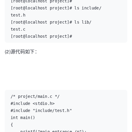
[root@localhost project]#  

[root@localhost project]# ls include/  

test.h  

[root@localhost project]# ls lib/  

test.c  

[root@localhost project]#
(2)源代码如下：
/* project/main.c */  

#include <stdio.h>  

#include "include/test.h"  

int main()  

{  

    printf("main entrance./n");  
