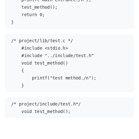
    test_method();  

    return 0;  

}
/* project/lib/test.c */  

    #include <stdio.h>  

    #include "../include/test.h"  

    void test_method()  

    {  

        printf("test method./n");  

    }
/* project/include/test.h*/  

    void test_method();