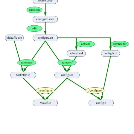
    checking for gawk... gawk  

    checking whether make sets $(MAKE)... yes  

    checking for gcc... gcc  

    checking for C compiler default output 
file name... a.out  

    checking whether the C compiler works... 
yes  

    checking whether we are cross 
compiling... no  

    checking for suffix of executables...  

    checking for suffix of object files... o  

    checking whether we are using the GNU C 
compiler... yes  

    checking whether gcc accepts -g... yes  

    checking for gcc option to accept ANSI 
C... none needed  

    checking for style of include used by 
make... GNU  

    checking dependency style of gcc... gcc3  
