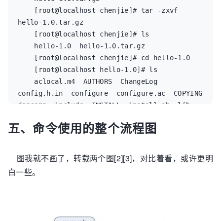
    [root@localhost chenjie]# tar -zxvf 
hello-1.0.tar.gz  

    [root@localhost chenjie]# ls  

    hello-1.0  hello-1.0.tar.gz  

    [root@localhost chenjie]# cd hello-1.0  

    [root@localhost hello-1.0]# ls  

    aclocal.m4  AUTHORS  ChangeLog  
config.h.in  configure  configure.ac  COPYING  
depcomp  include  INSTALL  install-sh  lib  
main.c  Makefile.am  Makefile.in  missing  
五、命令使用的整个流程图
NEWS  README  

    [root@localhost hello-1.0]#  

    [root@localhost hello-1.0]#  

图我就不画了，转载两个图[2][3]，对比着看，或许更明
    [root@localhost hello-1.0]# ./configure  

白一些。
    checking for a BSD-compatible install... 
/usr/bin/install -c  

    checking whether build environment is 
sane... yes  
