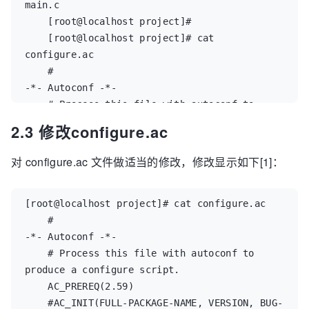
main.c  

    [root@localhost project]#  

    [root@localhost project]# cat 
configure.ac  

    #                                               
-*- Autoconf -*-  

    # Process this file with autoconf to 
produce a configure script.  

2.3 修改configure.ac
    AC_PREREQ(2.59)  

    AC_INIT(FULL-PACKAGE-NAME, VERSION, BUG-
对 configure.ac 文件做适当的修改，修改显示如下[1]：
REPORT-ADDRESS)  

    AC_CONFIG_SRCDIR([main.c])  

    AC_CONFIG_HEADER([config.h])  

[root@localhost project]# cat configure.ac  

    # Checks for programs.  

    #                                               
    AC_PROG_CC  

-*- Autoconf -*-  

    # Checks for libraries.  

    # Process this file with autoconf to 
    # Checks for header files.  

produce a configure script.  

    # Checks for typedefs, structures, and 
    AC_PREREQ(2.59)  

compiler characteristics.  

    #AC_INIT(FULL-PACKAGE-NAME, VERSION, BUG-