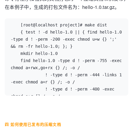
在本例子中，生成的打包文件名为：hello-1.0.tar.gz。
    [root@localhost project]# make dist  

    { test ! -d hello-1.0 || { find hello-1.0 
-type d ! -perm -200 -exec chmod u+w {} ';' 
&& rm -fr hello-1.0; }; }  

    mkdir hello-1.0  

    find hello-1.0 -type d ! -perm -755 -exec 
chmod a+rwx,go+rx {} /; -o /  

              ! -type d ! -perm -444 -links 1 
-exec chmod a+r {} /; -o /  

              ! -type d ! -perm -400 -exec 
chmod a+r {} /; -o /  

              ! -type d ! -perm -444 -exec 
/bin/sh /home/chenjie/project/install-sh -c -
m a+r {} {} /; /  

四 如何使用已发布的压缩文档
            || chmod -R a+r hello-1.0  

    tardir=hello-1.0 && /bin/sh 