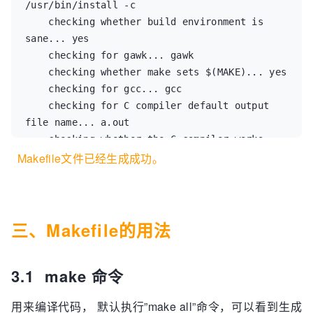
/usr/bin/install -c  

    checking whether build environment is 
sane... yes  

    checking for gawk... gawk  

    checking whether make sets $(MAKE)... yes  

    checking for gcc... gcc  

    checking for C compiler default output 
file name... a.out  

    checking whether the C compiler works... 
Makefile文件已经生成成功。
yes  

    checking whether we are cross 
compiling... no  

    checking for suffix of executables...  

    checking for suffix of object files... o  

三、Makefile的用法
    checking whether we are using the GNU C 
compiler... yes  

3.1 make 命令
    checking whether gcc accepts -g... yes  

    checking for gcc option to accept ANSI 
用来编译代码， 默认执行”make all”命令，可以看到生成
C... none needed  
