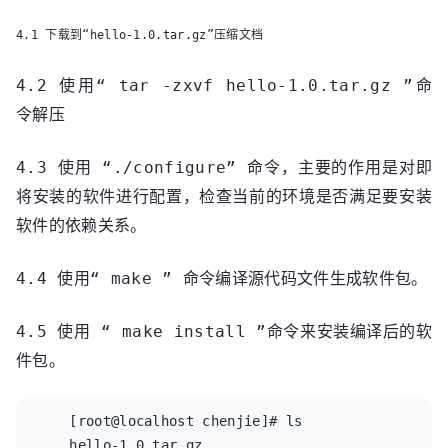
/home/chenjie/project/missing --run tar chof 
4.1 下载到“hello-1.0.tar.gz”压缩文档
- "$tardir" | GZIP=--best gzip -c >hello-
1.0.tar.gz  

4.2 使用“ tar -zxvf hello-1.0.tar.gz ”命
    { test ! -d hello-1.0 || { find hello-1.0 
令解压
-type d ! -perm -200 -exec chmod u+w {} ';' 
&& rm -fr hello-1.0; }; }  

    [root@localhost project]# ls  

4.3 使用 “./configure” 命令，主要的作用是对即
    aclocal.m4  autom4te.cache  ChangeLog  
将安装的软件进行配置，检查当前的环境是否满足要安装
config.h.in   config.log     configure     
软件的依赖关系。
COPYING  hello             include  install-
sh  main.c  Makefile     Makefile.in  NEWS    
4.4 使用“ make ” 命令编译源代码文件生成软件包。
stamp-h1  

    AUTHORS     autoscan.log    config.h   
4.5 使用 “ make install ”命令来安装编译后的软
config.h.in~  config.status  configure.ac  
depcomp  hello-1.0.tar.gz  INSTALL  lib         
件包。
main.o  Makefile.am  missing      README  
test.o  

    [root@localhost chenjie]# ls  

    [root@localhost project]#  
    hello-1.0.tar.gz  
