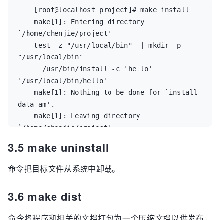
    [root@localhost project]# make install  

    make[1]: Entering directory 
`/home/chenjie/project'  

    test -z "/usr/local/bin" || mkdir -p -- 
"/usr/local/bin"  

      /usr/bin/install -c 'hello' 
'/usr/local/bin/hello'  

    make[1]: Nothing to be done for `install-
data-am'.  

    make[1]: Leaving directory 
`/home/chenjie/project'  

    [root@localhost project]#  

3.5 make uninstall
    [root@localhost project]# hello  

    main entrance.  

命令把目标文件从系统中卸载。
    test method.  

    [root@localhost project]#  
3.6 make dist
命令将程序和相关的文档打包为一个压缩文档以供发布，