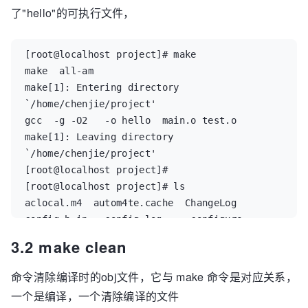
了"hello"的可执行文件，
    checking for style of include used by 
make... GNU  

    checking dependency style of gcc... gcc3  

[root@localhost project]# make  

    configure: creating ./config.status  

make  all-am  

    config.status: creating Makefile  

make[1]: Entering directory 
    config.status: creating config.h  

`/home/chenjie/project'  

    config.status: config.h is unchanged  

gcc  -g -O2   -o hello  main.o test.o  

    config.status: executing depfiles 
make[1]: Leaving directory 
commands  

`/home/chenjie/project'  

    [root@localhost project]# ls  

[root@localhost project]#  

    aclocal.m4  autom4te.cache  ChangeLog  
[root@localhost project]# ls  

config.h.in   config.log     configure     
aclocal.m4  autom4te.cache  ChangeLog  
COPYING  hello    INSTALL     lib     main.o    
config.h.in   config.log     configure     
Makefile.am  missing  README    test.o  

COPYING  hello    INSTALL     lib     main.o    
3.2 make clean
    AUTHORS     autoscan.log    config.h   
Makefile.am  missing  README    test.o  

config.h.in~  config.status  configure.ac  
AUTHORS     autoscan.log    config.h   
命令清除编译时的obj文件，它与 make 命令是对应关系，
depcomp  include  install-sh  main.c  
config.h.in~  config.status  configure.ac  
Makefile  Makefile.in  NEWS     stamp-h1  

一个是编译，一个清除编译的文件
depcomp  include  install-sh  main.c  
    [root@localhost project]#  