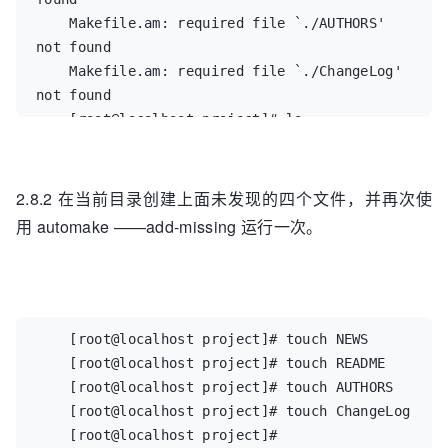
    Makefile.am: required file `./AUTHORS' 
not found  

    Makefile.am: required file `./ChangeLog' 
not found  

    [root@localhost project]# ls  

    aclocal.m4  autom4te.cache  autoscan.log  
config.h.in  config.h.in~  configure  
configure.ac  COPYING  depcomp  include  
2.8.2 在当前目录创建上面未发现的四个文件，并再次使
INSTALL  install-sh  lib  main.c  Makefile.am  
用 automake ——add-missing 运行一次。
missing  

    [root@localhost project]#
    [root@localhost project]# touch NEWS  

    [root@localhost project]# touch README  

    [root@localhost project]# touch AUTHORS  

    [root@localhost project]# touch ChangeLog  

    [root@localhost project]#  
