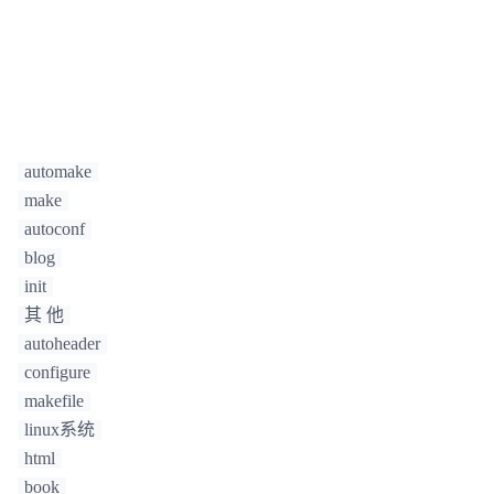
`/home/chenjie/hello-1.0'  

    [root@localhost hello-1.0]#  

    [root@localhost hello-1.0]# hello  

    main entrance.  

    test method.  
automake
make
autoconf
blog
init
其 他
autoheader
configure
makefile
linux系统
html
book