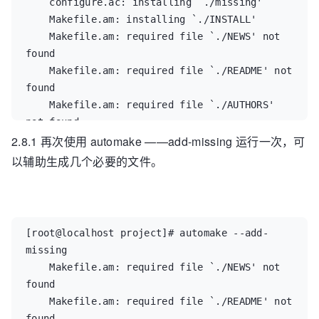
    configure.ac: installing `./missing'  

    Makefile.am: installing `./INSTALL'  

    Makefile.am: required file `./NEWS' not 
found  

    Makefile.am: required file `./README' not 
found  

    Makefile.am: required file `./AUTHORS' 
not found  

2.8.1 再次使用 automake ——add-missing 运行一次，可
    Makefile.am: required file `./ChangeLog' 
not found  

以辅助生成几个必要的文件。
    Makefile.am: installing `./COPYING'  

    Makefile.am: installing `./depcomp'  

    [root@localhost project]#
[root@localhost project]# automake --add-
missing  

    Makefile.am: required file `./NEWS' not 
found  

    Makefile.am: required file `./README' not 
found  
