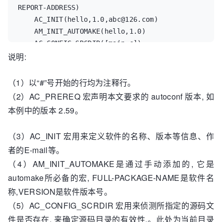
    # Checks for library functions.  

REPORT-ADDRESS)  

    AC_OUTPUT  

    AC_INIT(hello,1.0,abc@126.com)  

    AM_INIT_AUTOMAKE(hello,1.0)  

    [root@localhost project]#
    AC_CONFIG_SRCDIR([main.c])  

说明:
    AC_CONFIG_HEADER([config.h])  

    # Checks for programs.  

    AC_PROG_CC  

（1）以“#”号开始的行均为注释行。
    # Checks for libraries.  

（2）AC_PREREQ 宏声明本文要求的 autoconf 版本, 如
    # Checks for header files.  

本例中的版本 2.59。
    # Checks for typedefs, structures, and 
compiler characteristics.  

（3）AC_INIT 宏用来定义软件的名称、版本等信息、作
    # Checks for library functions.  

者的E-mail等。
    AC_CONFIG_FILES([Makefile])  

（4）AM_INIT_AUTOMAKE是通过手动添加的, 它是
    AC_OUTPUT
automake所必备的宏, FULL-PACKAGE-NAME是软件名
称,VERSION是软件版本号。
（5）AC_CONFIG_SCRDIR 宏用来侦测所指定的源码文
件是否存在, 来确定源码目录的有效性.。此处为当前目录