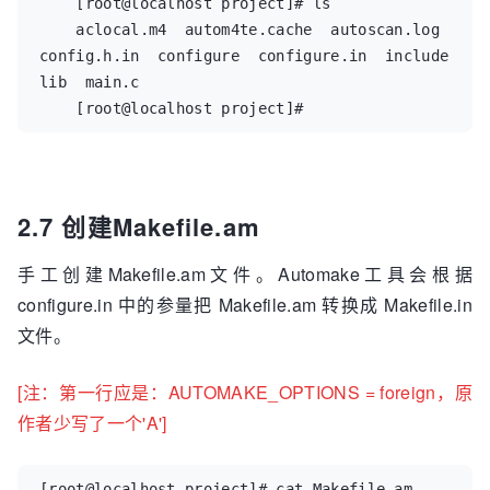
    [root@localhost project]# ls  

    aclocal.m4  autom4te.cache  autoscan.log  
config.h.in  configure  configure.in  include  
lib  main.c  

    [root@localhost project]#
2.7 创建Makefile.am
手工创建Makefile.am文件。Automake工具会根据
configure.in 中的参量把 Makefile.am 转换成 Makefile.in
文件。
[注：第一行应是：AUTOMAKE_OPTIONS = foreign，原
作者少写了一个'A'
]
[root@localhost project]# cat Makefile.am  
