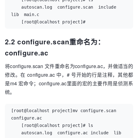
    autoscan.log  configure.scan  include  
lib  main.c  

    [root@localhost project]#
2.2 configure.scan重命名为：
configure.ac
将configure.scan 文件重命名为configure.ac，并做适当的
修改。在 configure.ac 中，# 号开始的行是注释，其他都
是m4 宏命令；configure.ac里面的宏的主要作用是侦测系
统。
[root@localhost project]mv configure.scan 
configure.ac  

    [root@localhost project]# ls  

    autoscan.log  configure.ac include  lib  