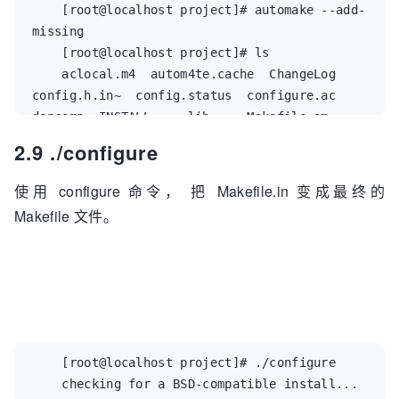
    [root@localhost project]# automake --add-
missing  

    [root@localhost project]# ls  

    aclocal.m4  autom4te.cache  ChangeLog    
config.h.in~  config.status  configure.ac  
depcomp  INSTALL     lib     Makefile.am  
missing  README  

2.9 ./configure
    AUTHORS     autoscan.log    config.h.in  
config.log    configure      COPYING       
使用 configure 命令， 把 Makefile.in 变成最终的
include  install-sh  main.c  Makefile.in  
Makefile 文件。
NEWS  

    [root@localhost project]#  
    [root@localhost project]# ./configure  

    checking for a BSD-compatible install... 