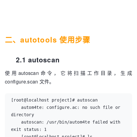
二、autotools 使用步骤
2.1 autoscan
使用autoscan命令，它将扫描工作目录，生成
configure.scan 文件。
[root@localhost project]# autoscan  

    autom4te: configure.ac: no such file or 
directory  

    autoscan: /usr/bin/autom4te failed with 
exit status: 1  

    [root@localhost project]# ls  
