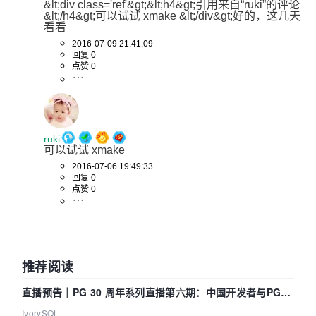
&lt;div class='ref'&gt;&lt;h4&gt;引用来自“ruki”的评论
&lt;/h4&gt;可以试试 xmake &lt;/div&gt;好的，这几天
看看
2016-07-09 21:41:09
回复 0
点赞 0
ruki
可以试试 xmake 
2016-07-06 19:49:33
回复 0
点赞 0
推荐阅读
直播预告｜PG 30 周年系列直播第六期：中国开发者与PG内
核——我们改得动吗？我们贡献了什么？
IvorySQL