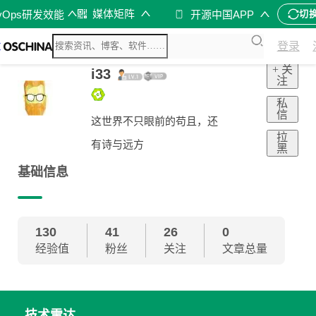
媒体矩阵
vOps研发效能
开源中国APP
切
登录
+ 关
i33
注
私
信
这世界不只眼前的苟且，还
拉
有诗与远方
黑
基础信息
130
41
26
0
经验值
粉丝
关注
文章总量
技术雷达