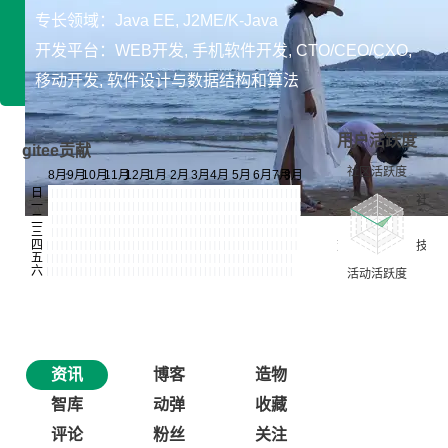
专长领域：Java EE, J2ME/K-Java
开发平台：WEB开发, 手机软件开发, CTO/CEO/CXO,
移动开发, 软件设计与数据结构和算法
用户活跃度
gitee贡献
资讯
博客
造物
智库
动弹
收藏
评论
粉丝
关注