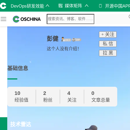
媒体矩阵
DevOps研发效能
开源中国AP
+ 关注
彭健
私 信
这个人没有介绍！
拉 黑
基础信息
10
2
4
0
经验值
粉丝
关注
文章总量
技术雷达