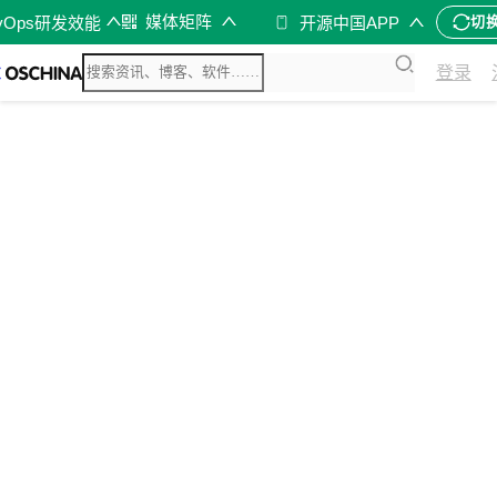
媒体矩阵
vOps研发效能
开源中国APP
切
登录