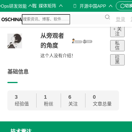
媒体矩阵
vOps研发效能
开源中国APP
切
登录
+ 关
注
从旁观者
私
的角度
信
这个人没有介绍！
拉
黑
基础信息
3
1
6
0
经验值
粉丝
关注
文章总量
技术雷达