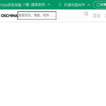
媒体矩阵
vOps研发效能
开源中国APP
切
登录