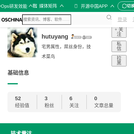
媒体矩阵
vOps研发效能
开源中国APP
切
登录
+ 关
注
hutuyang
私
宅男属性，屌丝身份，技
信
术菜鸟
拉
黑
基础信息
52
3
6
0
经验值
粉丝
关注
文章总量
技术雷达