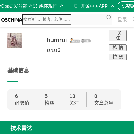
媒体矩阵
vOps研发效能
开源中国APP
切
登录
+ 关
注
humrui
私 信
struts2
拉 黑
基础信息
6
5
13
0
经验值
粉丝
关注
文章总量
技术雷达