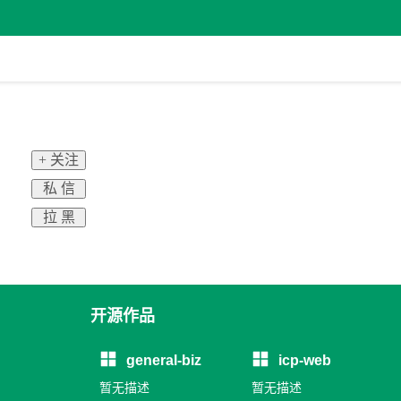
+ 关注
私 信
拉 黑
开源作品
general-biz
icp-web
暂无描述
暂无描述