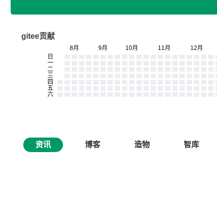
gitee贡献
资讯
博客
造物
智库