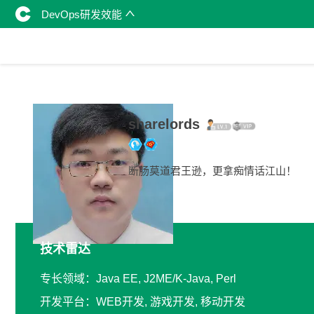
DevOps研发效能
sharelords
断肠莫道君王逊，更拿痴情话江山！
技术雷达
专长领域：Java EE, J2ME/K-Java, Perl
开发平台：WEB开发, 游戏开发, 移动开发