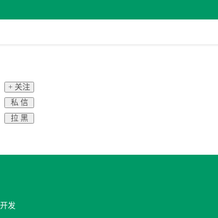
+ 关注
私 信
拉 黑
动开发