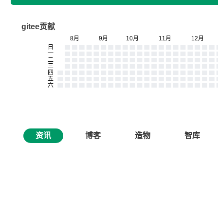
gitee贡献
资讯
博客
造物
智库