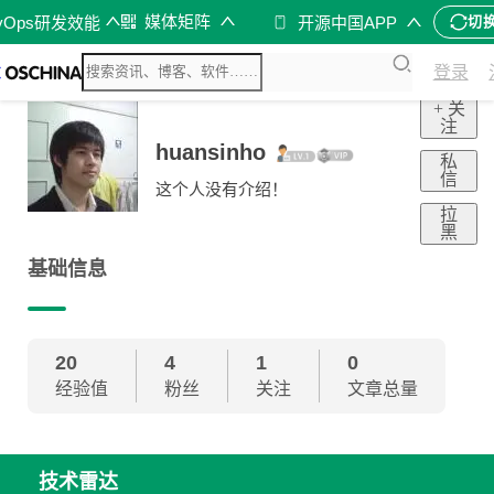
媒体矩阵
vOps研发效能
开源中国APP
切
登录
+ 关
注
huansinho
私
信
这个人没有介绍！
拉
黑
基础信息
20
4
1
0
经验值
粉丝
关注
文章总量
技术雷达