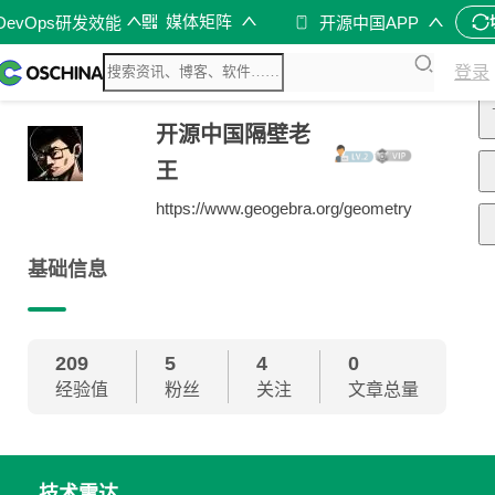
媒体矩阵
DevOps研发效能
开源中国APP
登录
开源中国隔壁老
王
https://www.geogebra.org/geometry
基础信息
209
5
4
0
经验值
粉丝
关注
文章总量
技术雷达