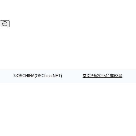
©OSCHINA(OSChina.NET)
京ICP备2025119063号