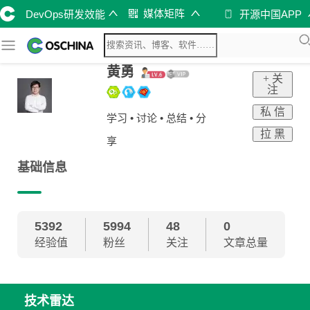
媒体矩阵
DevOps研发效能
开源中国APP
黄勇
+ 关
注
私 信
学习 • 讨论 • 总结 • 分
拉 黑
享
基础信息
5392
5994
48
0
经验值
粉丝
关注
文章总量
技术雷达