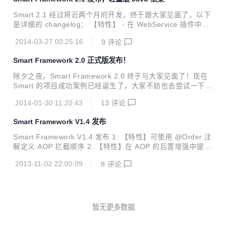
e for EhCache 实现 - 提供 Smart Cache for Redis 实现（感
谢 鲁家宁 提供的实现） - 可通过前缀在 smart.properties 中
Smart 2.1 经过将近两个月的开发，终于跟大家见面了，以下
获取相关的属性（感谢 abel533 提供的建议） ...
是详细的 changelog： 【特性】 - 在 WebService 插件中支
持 Ajax 跨域请求（可支持 JSONP 与 CORS 两种）【#20】
2014-03-27 00:25:16
9
评论
- 提供 Smart SSO 模块，封装了 CAS 单点登录框架【#21】
- 使用父子 Maven 结构【#22】 - 提供 changelog 文档【#4
Smart Framework 2.0 正式版发布！
4】 - 新增 XML-RPC 插件【#48】 - 可在 web.xml 中配置错
误页面 - 提供 Smart Security 模块，封装了 Shiro 权限控制
除夕之夜，Smart Framework 2.0 终于与大家见面了！现在
框架 - 可配置应用首页（app.home_page），默...
Smart 的项目成功案例已经诞生了，大家不妨也去尝试一下
吧。 2.0 版本最大的特色就是提供了许多常用的插件，它们分
2014-01-30 11:20:43
13
评论
别是： Cache：基于注解或使用 Cache API WebService：
发布与调用 SOAP 服务或 REST 服务 Mail：邮件发送与收取
Smart Framework V1.4 发布
I18N：国际化多语言包 Job：基于 Quartz 的 cron 表达式的
任务调度框架 Hessian：通过 HTTP 传输二进制数据 Templa
Smart Framework V1.4 发布 1. 【特性】可使用 @Order 注
te：基于 Velocity 的模板引擎 对于框架而言，包括以下内
解定义 AOP 拦截顺序 2. 【特性】在 AOP 的后置增强中提供
容： 【特性】 实现了文件上传与下载功能，...
方法返回值 3. 【改进】使用单例模式重构了所有 Helper 类
2013-11-02 22:00:09
8
评论
4. 【改进】使用链式 AOP 重构了事务控制代理 5. 【改进】
使用 Listener 初始化系统资源 6. 【缺陷】修复了 Sample 应
用的 Context 不是 ROOT 时的 Bug
暂无更多数据