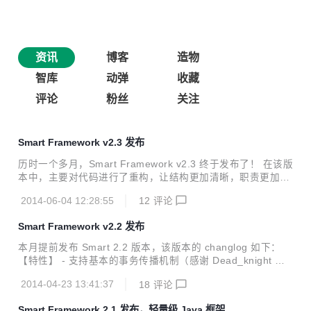
资讯
博客
造物
智库
动弹
收藏
评论
粉丝
关注
Smart Framework v2.3 发布
历时一个多月，Smart Framework v2.3 终于发布了！ 在该版
本中，主要对代码进行了重构，让结构更加清晰，职责更加合
理。在框架中对外暴露了一些接口，框架自身提供了一个默认
2014-06-04 12:28:55
12
评论
的实现，这样非常方便开发者进行扩展或定制。此外，还提供
了几个新的插件。 具体的更新信息如下： 新特性 提供基于 W
Smart Framework v2.2 发布
eb 的插件（WebPlugin），可实现 Servlet/Filter/Listener 的
注册 提供 DataSourceFactory 接口及其默认实现，可配置相
本月提前发布 Smart 2.2 版本，该版本的 changlog 如下：
应的连接池实现 提供 ClassScanner 接口及其默认实现 提供
【特性】 - 支持基本的事务传播机制（感谢 Dead_knight 提
DataAccessor 接口及其默认实现 提供 Handle...
供的建议） - 在 Job 插件中添加支持立即运行的特性（感谢 c
2014-04-23 13:41:37
18
评论
user 提供的建议） - 提供 Smart Cache 模块，默认基于内存
实现，可独立于 Smart Framework 使用 - 提供 Smart Cach
Smart Framework 2.1 发布，轻量级 Java 框架