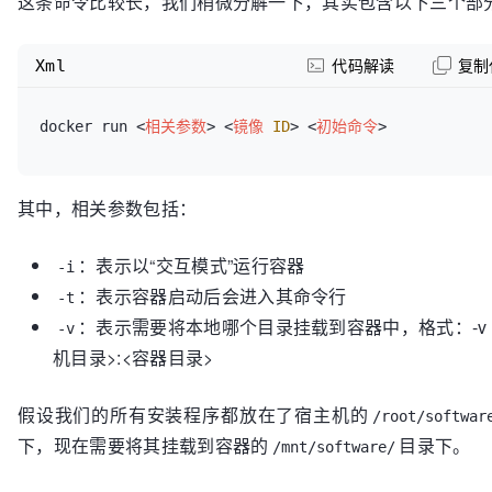
这条命令比较长，我们稍微分解一下，其实包含以下三个部
Xml
代码解读
复制
docker run 
<
相关参数
>
<
镜像
ID
>
<
初始命令
>
其中，相关参数包括：
：表示以“交互模式”运行容器
-i
：表示容器启动后会进入其命令行
-t
：表示需要将本地哪个目录挂载到容器中，格式：-v 
-v
机目录>:<容器目录>
假设我们的所有安装程序都放在了宿主机的
/root/softwar
下，现在需要将其挂载到容器的
目录下。
/mnt/software/