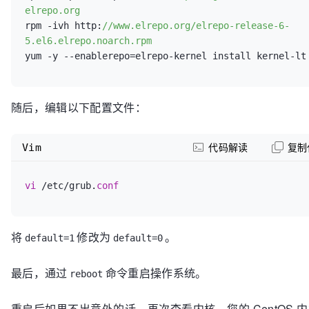
elrepo.org
rpm -ivh http:
//www.elrepo.org/elrepo-release-6-
5.el6.elrepo.noarch.rpm
yum -y 
--enablerepo=elrepo-kernel
随后，编辑以下配置文件：
Vim
代码解读
复制
vi
 /etc/grub.
conf
将
修改为
。
default=1
default=0
最后，通过
命令重启操作系统。
reboot
重启后如果不出意外的话，再次查看内核，您的 CentOS 