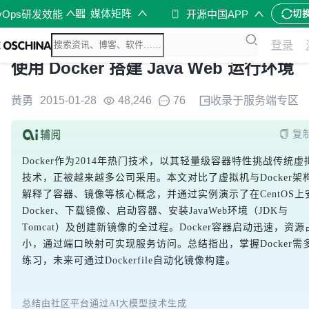
媒体矩阵
vOps研发效能
开源中国APP
切
登录
使用 Docker 搭建 Java Web 运行环境
黄勇
2015-01-28
48,246
76
收录于
服务端
专区
复
Docker作为2014年热门技术，以其轻量级容器特性挑战传统虚
技术，正被越来越多公司采用。本文对比了虚拟机与Docker架
解释了容器、镜像等核心概念，并通过实例演示了在CentOS上
Docker、下载镜像、启动容器、安装JavaWeb环境（JDK与
Tomcat）及创建新镜像的全过程。Docker容器启动迅速，资源
小，通过端口映射可实现服务访问。总结指出，掌握Docker需
练习，未来可通过Dockerfile自动化镜像构建。
总结由社区平台通过AI大模型技术生成