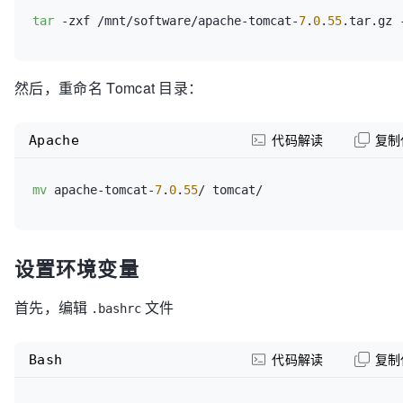
tar
 -zxf /mnt/software/apache-tomcat-
7
.
0
.
55
然后，重命名 Tomcat 目录：
Apache
代码解读
复制
mv
 apache-tomcat-
7
.
0
.
55
设置环境变量
首先，编辑
文件
.bashrc
Bash
代码解读
复制