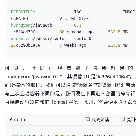
REPOSITORY
                TAG                 IMAGE ID        
huangyong
/javaweb         
0
.
1
fc826a4706af        
38
 seconds ago      
562
.
8
docker
.cn/docker/centos   centos6             
25
c5298b1a36        
7
 weeks ago         
215
.
8
可见，此时已经看到了最新创建的
“huangyong/javaweb:0.1”，其镜像 ID 是“fc826a4706af
面所描述的那样，我们可以通过“镜像名”或“镜像 ID”来启
与上次启动容器不同的是，我们现在不再进入容器的命令行
直接启动容器内部的 Tomcat 服务。此时，需要使用以下命
Apache
代码解读
复制