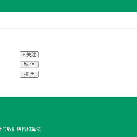
+ 关注
私 信
拉 黑
！
设计与数据结构和算法