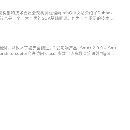
架构部和技术委员会架构师沈理向InfoQ中文站介绍了Dubbox
应该也是一个非常全面的SOA基础框架。作为一个重要的技术研
能包括： 支持REST风格远程调用（HTTP + JSON/XML)：
导致补丁被完全绕过。” 受影响产品: Struts 2.0.0 – Stru
tersInterceptor允许访问'class' 参数（该参数直接映射到getCl