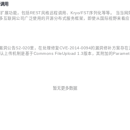
程调用
扩展功能，包括REST风格远程调用、Kryo/FST序列化等等。 当当网
内很多互联网公司广泛使用的开源分布式服务框架，即使从国际视野来看
并将其命名为Dubbox（即Dubbo eXtensions）。 主要的新功
洞公告S2-020里，在处理修复CVE-2014-0094的漏洞修补方案存在漏洞，
16版本的默认上传机制是基于Commons FileUpload 1.3版本，其附加的Parame
环境下（如：Tomcat...
暂无更多数据