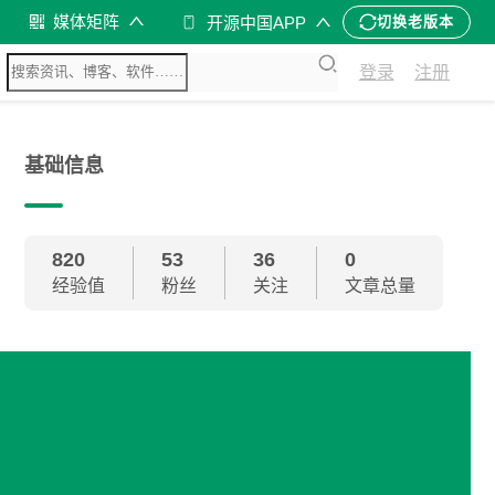
媒体矩阵
开源中国APP
切换老版本
登录
注册
基础信息
820
53
36
0
经验值
粉丝
关注
文章总量