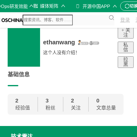
媒体矩阵
vOps研发效能
开源中国APP
切
登录
+ 关
注
ethanwang
私
信
这个人没有介绍！
拉
黑
基础信息
2
3
2
0
经验值
粉丝
关注
文章总量
技术雷达