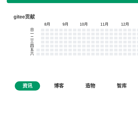
gitee贡献
资讯
博客
造物
智库