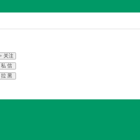
+ 关注
私 信
拉 黑