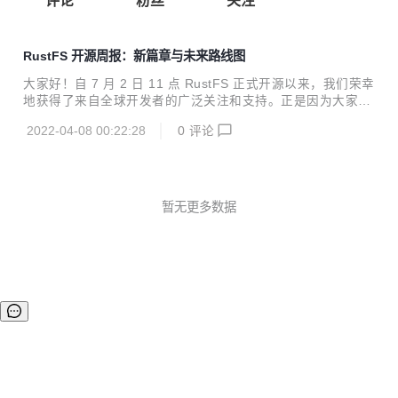
评论
粉丝
关注
RustFS 开源周报：新篇章与未来路线图
大家好！自 7 月 2 日 11 点 RustFS 正式开源以来，我们荣幸
地获得了来自全球开发者的广泛关注和支持。正是因为大家的
热情，让我们的项目得以： 连续 3 天入围 GitHub Trending
2022-04-08 00:22:28
0
评论
全语言总榜。 连续 4 天高居 GitHub Rust 语言榜首位。 没有
每一位支持者的 Star 和贡献，我们绝不可能取得这样的成
绩。在此，我们向整个社区致以最诚挚的感谢！ 一、Docker
部署问题的回顾与解决 在收获喜悦的同时，我们也收到了大量
宝贵的反馈。全世界优秀的工程师们在测试后向我们反馈： 虽
暂无更多数据
然二进制文件部署非常稳定，但在 Docker 环境下修改端口
后，会出现无法登录的问题。 1...