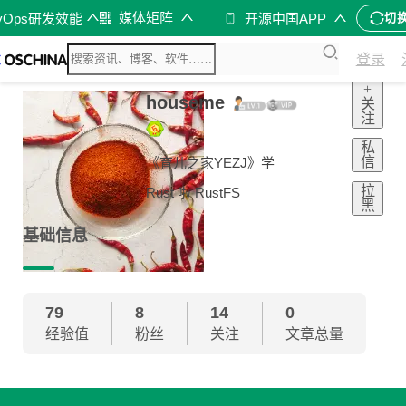
媒体矩阵
vOps研发效能
开源中国APP
切
登录
+
houseme
关
注
私
信
《育儿之家YEZJ》学
拉
Rust 啦 RustFS
黑
基础信息
79
8
14
0
经验值
粉丝
关注
文章总量