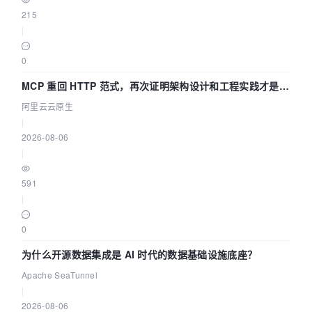
215
|
0
MCP 重回 HTTP 范式，再次证明架构设计和工程实践才是稀
缺资源
阿里云云原生
|
2026-08-06
|
591
|
0
为什么开源数据集成是 AI 时代的数据基础设施底座？
Apache SeaTunnel
|
2026-08-06