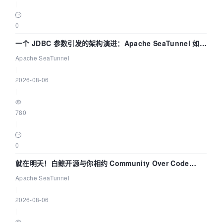
|
0
一个 JDBC 参数引发的架构演进：Apache SeaTunnel 如何
解决数据同步中的“定时 Flush”难题
Apache SeaTunnel
|
2026-08-06
|
780
|
0
就在明天！白鲸开源与你相约 Community Over Code
Asia 2026 主题演讲！
Apache SeaTunnel
|
2026-08-06
|