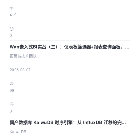
|
419
|
0
Wyn嵌入式BI实战（三）：仪表板筛选器+报表查询面板，参
数联动全闭环
葡萄城技术团队
|
2026-08-07
|
99
|
0
国产数据库 KaiwuDB 时序引擎：从 InfluxDB 迁移的完整
技术路径
KaiwuDB
|