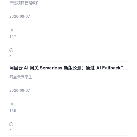
禅道项目管理软件
|
2026-08-07
|
127
|
0
阿里云 AI 网关 Serverless 新版公测：通过“AI Fallback”与
拓扑可视化构建 AI 流量治理底座
阿里云云原生
|
2026-08-07
|
135
|
0