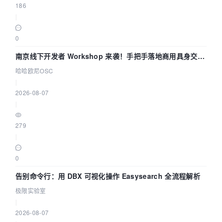
186
|
0
南京线下开发者 Workshop 来袭！手把手落地商用具身交互
智能 Agent 应用
哈哈欧尼OSC
|
2026-08-07
|
279
|
0
告别命令行：用 DBX 可视化操作 Easysearch 全流程解析
极限实验室
|
2026-08-07