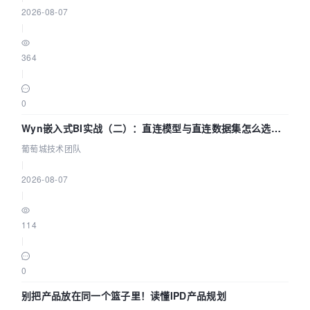
2026-08-07
|
364
|
0
Wyn嵌入式BI实战（二）：直连模型与直连数据集怎么选，
参数为什么不生效？| 葡萄城技术团队
葡萄城技术团队
|
2026-08-07
|
114
|
0
别把产品放在同一个篮子里！读懂IPD产品规划