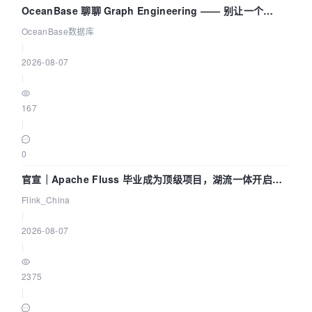
OceanBase 聊聊 Graph Engineering —— 别让一个
Agent 既当运动员又
OceanBase数据库
|
2026-08-07
|
167
|
0
官宣｜Apache Fluss 毕业成为顶级项目，湖流一体开启
Agentic Lake 全面实时化时代
Flink_China
|
2026-08-07
|
2375
|