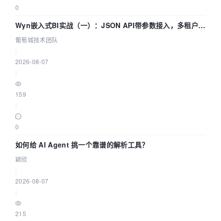
0
Wyn嵌入式BI实战（一）：JSON API带参数接入，多租户数
据源配置指南 | 葡萄城技术团队
葡萄城技术团队
|
2026-08-07
|
159
|
0
如何给 AI Agent 挑一个靠谱的解析工具？
颖欣
|
2026-08-07
|
215