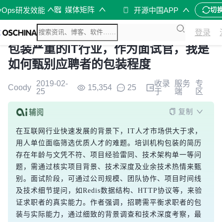
媒体矩阵
vOps研发效能
开源中国APP
切
登录
包装严重的IT行业，作为面试官，我是
如何甄别应聘者的包装程度
2019-02-
收录
服务
专
Coody
15,354
25
25
于
端
区
复制
在互联网行业快速发展的背景下，IT人才市场供大于求，
用人单位面临筛选优质人才的难题。培训机构包装的简历
存在年龄与文凭不符、项目经验雷同、技术架构单一等问
题，需通过核实项目背景、技术深度及业余技术热情来甄
别。面试阶段，可通过公司规模、团队协作、项目时间线
及技术细节提问，如Redis数据结构、HTTP协议等，来验
证求职者的真实能力。作者强调，招聘需平衡求职者的包
装与实际能力，通过细致的背景调查和技术深度考察，最