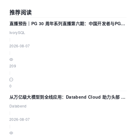
推荐阅读
直播预告｜PG 30 周年系列直播第六期：中国开发者与PG内
核——我们改得动吗？我们贡献了什么？
IvorySQL
|
2026-08-07
|
209
|
0
从万亿级大模型到全线应用：Databend Cloud 助力头部 AI
企业构建全链路 Trace 数据管道
Databend
|
2026-08-07
|