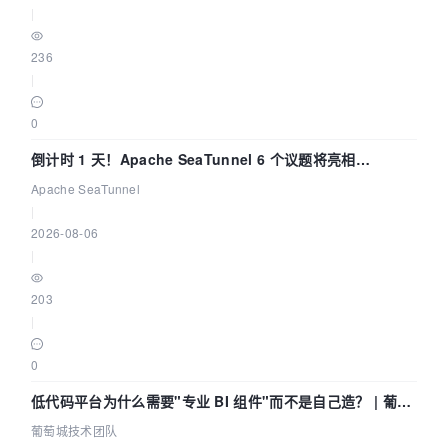
|
236
|
0
倒计时 1 天！Apache SeaTunnel 6 个议题将亮相
Community Over Code Asia 2026
Apache SeaTunnel
|
2026-08-06
|
203
|
0
低代码平台为什么需要"专业 BI 组件"而不是自己造？ | 葡萄
城技术团队
葡萄城技术团队