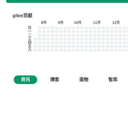
gitee贡献
资讯
博客
造物
智库