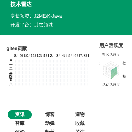
技术雷达
专长领域：J2ME/K-Java
开发平台：其它领域
用户活跃度
gitee贡献
资讯
博客
造物
智库
动弹
收藏