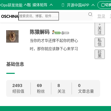
媒体矩阵
vOps研发效能
开源中国APP
切
登录
+
关
陈猿解码
注
私
当你的才华还撑不起你的野心
信
时，那你就应该静下心来学习
拉
黑
基础信息
2493
69
8
0
经验值
粉丝
关注
文章总量