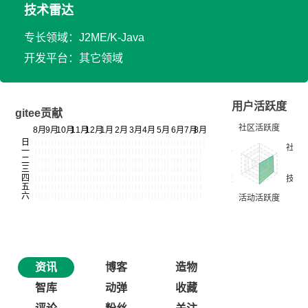
技术雷达
专长领域：J2ME/K-Java
开发平台：其它领域
用户活跃度
gitee贡献
资讯
博客
造物
智库
动弹
收藏