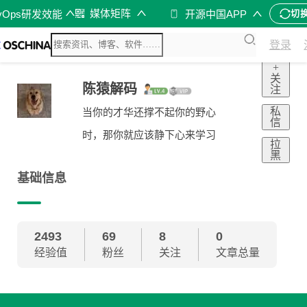
媒体矩阵
vOps研发效能
开源中国APP
切
登录
+
关
陈猿解码
注
私
当你的才华还撑不起你的野心
信
时，那你就应该静下心来学习
拉
黑
基础信息
2493
69
8
0
经验值
粉丝
关注
文章总量