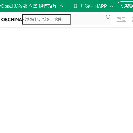
媒体矩阵
vOps研发效能
开源中国APP
切
登录