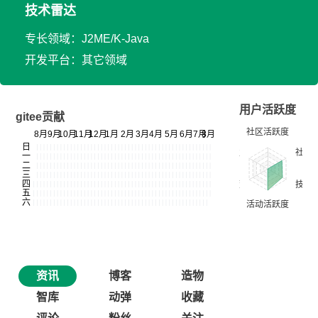
技术雷达
专长领域：J2ME/K-Java
开发平台：其它领域
用户活跃度
gitee贡献
资讯
博客
造物
智库
动弹
收藏