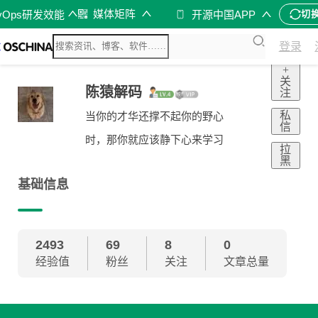
媒体矩阵
vOps研发效能
开源中国APP
切
登录
+
关
陈猿解码
注
私
当你的才华还撑不起你的野心
信
时，那你就应该静下心来学习
拉
黑
基础信息
2493
69
8
0
经验值
粉丝
关注
文章总量