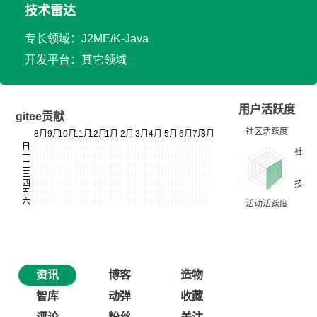
技术雷达
专长领域：J2ME/K-Java
开发平台：其它领域
用户活跃度
gitee贡献
资讯
博客
造物
智库
动弹
收藏