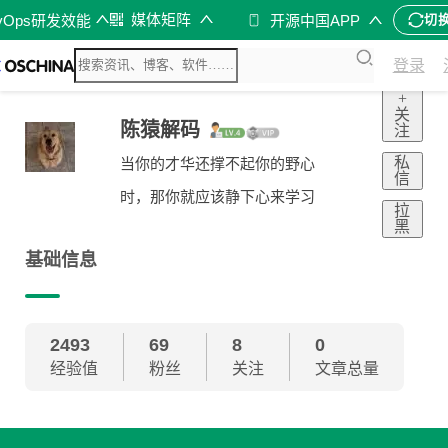
媒体矩阵
vOps研发效能
开源中国APP
切
登录
+
关
陈猿解码
注
私
当你的才华还撑不起你的野心
信
时，那你就应该静下心来学习
拉
黑
基础信息
2493
69
8
0
经验值
粉丝
关注
文章总量