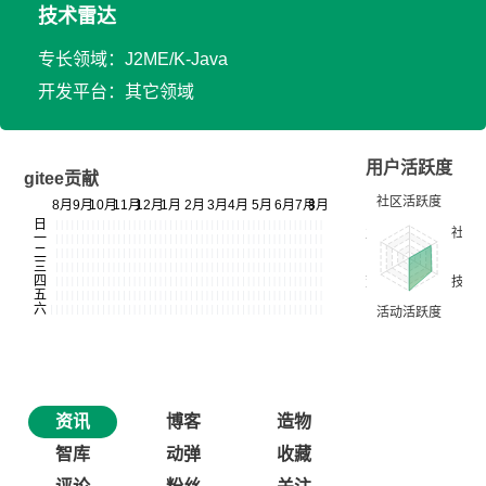
技术雷达
专长领域：J2ME/K-Java
开发平台：其它领域
用户活跃度
gitee贡献
资讯
博客
造物
智库
动弹
收藏