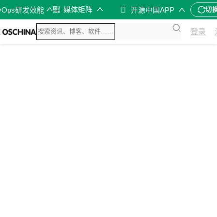
媒体矩阵
vOps研发效能
开源中国APP
切
登录