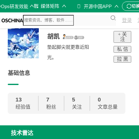
媒体矩阵
vOps研发效能
开源中国APP
切
登录
+ 关
胡凯
注
垫起脚尖就更靠近阳
私 信
光。
拉 黑
基础信息
13
7
5
0
经验值
粉丝
关注
文章总量
技术雷达