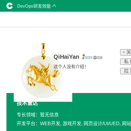
DevOps研发效能
+ 
QiHaiYan
私 
这个人没有介绍！
拉 
技术雷达
专长领域：暂无信息
开发平台：WEB开发, 游戏开发, 网页设计/UI/UED, 网