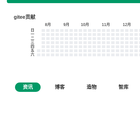
gitee贡献
资讯
博客
造物
智库