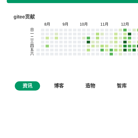
gitee贡献
资讯
博客
造物
智库