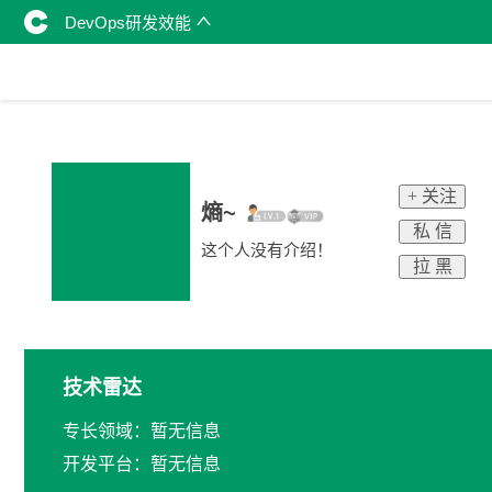
DevOps研发效能
+ 关注
熵~
私 信
这个人没有介绍！
拉 黑
技术雷达
专长领域：暂无信息
开发平台：暂无信息