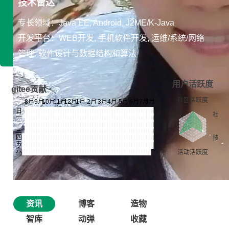
技术雷达
专长领域：Java EE, Android, J2ME/K-Java
开发平台：WEB开发, 手机软件开发, 运维/系统/网络
管理, 软件设计与数据结构和算法
用户活跃度
gitee贡献
资讯
博客
造物
智库
动弹
收藏