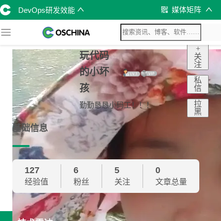
媒体矩阵
DevOps研发效能
+
玩代码
关
注
的小坏
私
孩
信
拉
勤勤恳恳小码工！！！
黑
基础信息
127
6
5
0
经验值
粉丝
关注
文章总量