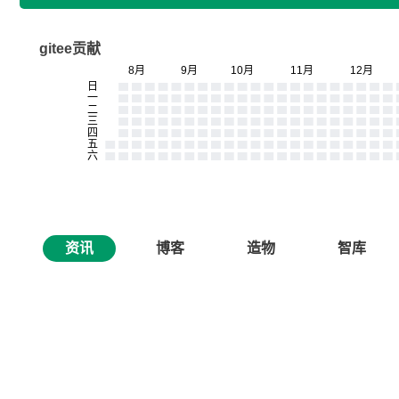
gitee贡献
资讯
博客
造物
智库