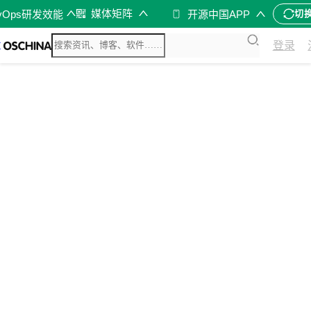
媒体矩阵
vOps研发效能
开源中国APP
切
登录