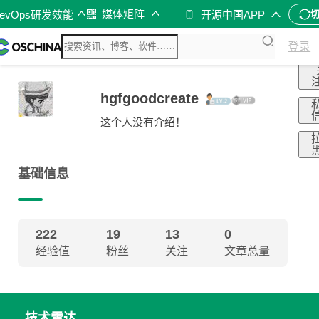
媒体矩阵
evOps研发效能
开源中国APP
登录
+
hgfgoodcreate
这个人没有介绍！
基础信息
222
19
13
0
经验值
粉丝
关注
文章总量
技术雷达